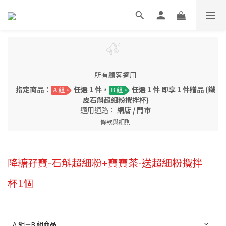
所有顧客適用
指定商品：
任選 1 件，
任選 1 件 即享 1 件贈品 (鐵
A 組
B 組
皮石斛超細粉攪拌杯)
適用通路：
網店
/
門市
條款與細則
降糖孖寶-石斛超細粉+寶寶茶-送超細粉攪拌
杯1個
A 組＋B 組商品