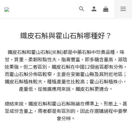
鐵皮石斛與霍山石斛哪種好？
鐵皮石斛和霍山石斛(米斛)都是中藥石斛中珍貴品種，味
甘、質重、柔韌和黏性大，脂膏豐富，即多糖含量高，滋陰
效果強。但二者區別，鐵皮石斛在中國12個省區都有分佈，
而霍山石斛分佈區較窄，主要在安徽霍山縣及其附近地區；
鐵皮石斛植株較大，種植產量也比較高；霍山石斛植株小，
產量低，從推廣應用來說，鐵皮石斛更適合。
總結來說，鐵皮石斛和霍山石斛無論在標準上、形態上、甚
至成份含量上，兩者都是有區別的，因此在選購過程中要學
會分辨。