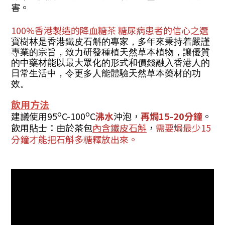
害。
100%香港製造的降血糖茶 糖尿病患者的信心之選
寶樹林是香港鐵皮石斛的專家，多年來秉持着嚴謹
專業的宗旨，致力研發種植天然草本植物，讓優質
的中藥材能以最大眾化的形式和價錢融入香港人的
日常生活中，令更多人能體驗天然草本藥材的功
效。
飲用方法
o
o
建議使用95
C-100
C
沸水
沖泡，
再焗15-20分鐘
。
飲用貼士：由於茶包
內含
鐵
皮石斛
，
需要焗最少15
分鐘才能把石斛多糖釋放出來。