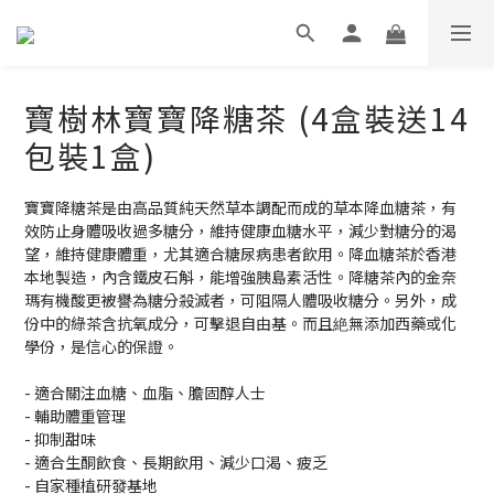
寶樹林寶寶降糖茶 (4盒裝送14
包裝1盒)
寶寶降糖茶是由高品質純天然草本調配而成的草本降血糖茶，有
效防止身體吸收過多糖分，維持健康血糖水平，減少對糖分的渴
望，維持健康體重，尤其適合糖尿病患者飲用。降血糖茶於香港
本地製造，內含鐵皮石斛，能增強胰島素活性。降糖茶內的金奈
瑪有機酸更被譽為糖分殺滅者，可阻隔人體吸收糖分。另外，成
份中的綠茶含抗氧成分，可擊退自由基。而且絶無添加西藥或化
學份，是信心的保證。
- 適合關注血糖、血脂、膽固醇人士
- 輔助體重管理
- 抑制甜味
- 適合生酮飲食、長期飲用、減少口渴、疲乏
- 自家種植研發基地