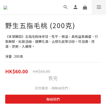
野生五指毛桃 (200克)
《本草鋼目》五指毛桃味辛甘、性平、微溫，具有益氣補虛、行
氣解郁、壯筋活絡、健脾化濕、止咳化痰等功效。可泡酒、煲
湯、煲粥、入藥等。
淨重 : 200克
HK$60.00
HK$65.00
售完
若想購買，請聯絡我們。
聯絡我們