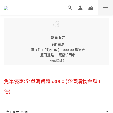
會員
限定
指定商品:
滿
3 件
，即送
HK$9,000.00 購物金
適用通路：
網店
/
門市
條款與細則
免單優惠:全單消費超$3000 (充值購物金額3
倍)
每頁顯示 24 個